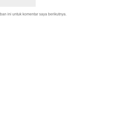
an ini untuk komentar saya berikutnya.