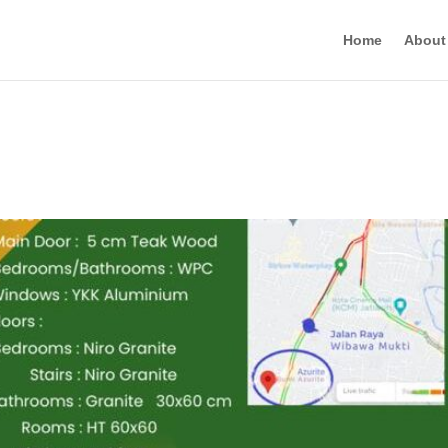
Home
About