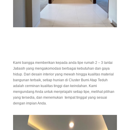
Kami bangga memberikan kepada anda tipe rumah 2 – 3 lantai
Jatiasih yang mengakomodasi berbagai kebutuhan dan gaya
hidup. Dari desain interior yang mewah hingga kualitas material
bangunan terbaik, setiap hunian di Cluster Bumi Atap Teduh
adalah cerminan kualitas tinggi dan keindahan. Kami
mengundang Anda untuk menjelajahi setiap tipe, melihat pilihan
yang tersedia, dan menemukan tempat tinggal yang sesuai
dengan impian Anda.