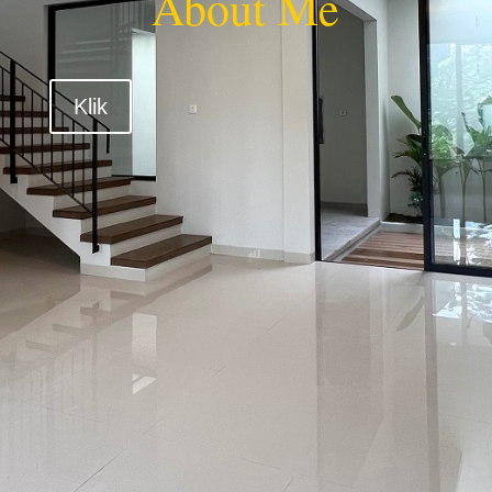
About Me
Klik