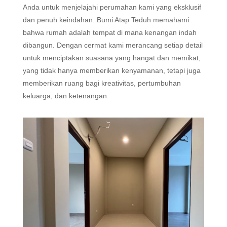
Anda untuk menjelajahi perumahan kami yang eksklusif
dan penuh keindahan. Bumi Atap Teduh memahami
bahwa rumah adalah tempat di mana kenangan indah
dibangun. Dengan cermat kami merancang setiap detail
untuk menciptakan suasana yang hangat dan memikat,
yang tidak hanya memberikan kenyamanan, tetapi juga
memberikan ruang bagi kreativitas, pertumbuhan
keluarga, dan ketenangan.