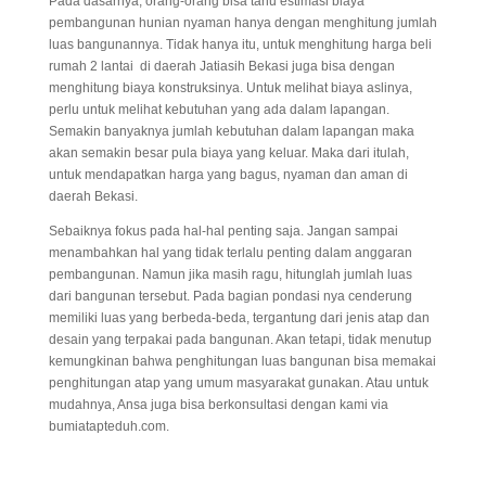
Pada dasarnya, orang-orang bisa tahu estimasi biaya
pembangunan hunian nyaman hanya dengan menghitung jumlah
luas bangunannya. Tidak hanya itu, untuk menghitung harga beli
rumah 2 lantai di daerah Jatiasih Bekasi juga bisa dengan
menghitung biaya konstruksinya. Untuk melihat biaya aslinya,
perlu untuk melihat kebutuhan yang ada dalam lapangan.
Semakin banyaknya jumlah kebutuhan dalam lapangan maka
akan semakin besar pula biaya yang keluar. Maka dari itulah,
untuk mendapatkan harga yang bagus, nyaman dan aman di
daerah Bekasi.
Sebaiknya fokus pada hal-hal penting saja. Jangan sampai
menambahkan hal yang tidak terlalu penting dalam anggaran
pembangunan. Namun jika masih ragu, hitunglah jumlah luas
dari bangunan tersebut. Pada bagian pondasi nya cenderung
memiliki luas yang berbeda-beda, tergantung dari jenis atap dan
desain yang terpakai pada bangunan. Akan tetapi, tidak menutup
kemungkinan bahwa penghitungan luas bangunan bisa memakai
penghitungan atap yang umum masyarakat gunakan. Atau untuk
mudahnya, Ansa juga bisa berkonsultasi dengan kami via
bumiatapteduh.com.