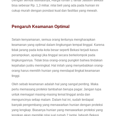
Dengan semua fasilitasnya, Harga rumah 2 lantai Jatiasih Bekasi
bisa sebesar Rp. 1,3 miliar. nilai beli yang ada pada hunian ini
cukup murah dengan pondasi kuat dan fasilitas yang mewah.
Pengaruh Keamanan Optimal
Selain kenyamanan, semua orang tentunya mengharapkan
keamanan yang optimal dalam lingkungan tempat tinggal. Karena
tidak jarang pada kota-kota besar seperti Bekasi terjadi kasus
perampokan, apalagi jika tinggal secara berkelompok pada
lingkungannya. Tidak bisa orang-orang pungkiri bahwa tindakan
kejahatan justru meningkat. Hal inilah yang menyebabkan orang-
orang harus memilih hunian yang mendapat tingkat keamanan
tinggi.
Oleh sebab keamanan adalah hal yang sangat penting. Maka
perlu memasang proteksi tambahan berupa pagar. Jangan lupa
untuk memagari masing-masing temat tinggal anda dan
menguncinya setiap malam. Dalam hal ini, sudah terdapat
banyak pengembang yang menawarkan hunian dengan proteksi
yang lengkap. Biasanya hunian yang menawarkan proteksi yang
lengkap akan memiliki nilai jual rumah 2 lantai Jatiasih Bekasi