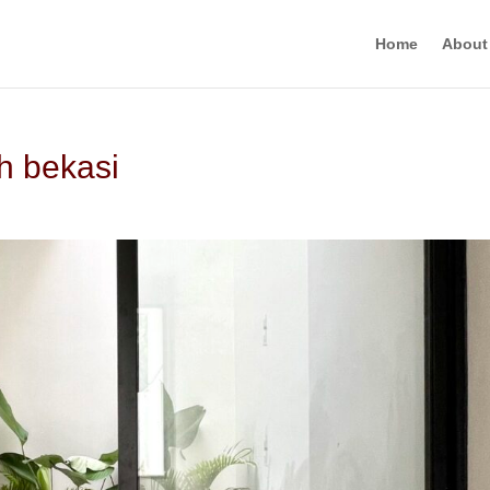
Home
About
ih bekasi