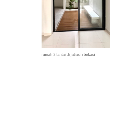
rumah 2 lantai di jatiasih bekasi