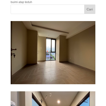
buimi atap teduh
Cari